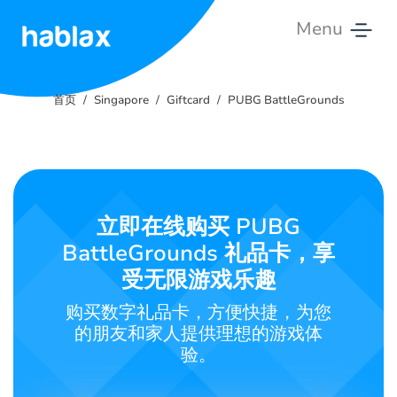
Menu
首
页
首页
Singapore
Giftcard
PUBG BattleGrounds
价
格
服
立即在线购买 PUBG
务
BattleGrounds 礼品卡，享
联
受无限游戏乐趣
系
购买数字礼品卡，方便快捷，为您
我
的朋友和家人提供理想的游戏体
们
验。
中文