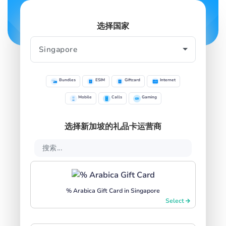
选择国家
SIGN IN
SIGN UP
Bundles
ESIM
Giftcard
Internet
Mobile
Calls
Gaming
选择新加坡的礼品卡运营商
% Arabica Gift Card in Singapore
Select