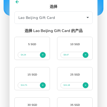
选择
SIGN IN
SIGN UP
选择 Lao Beijing Gift Card 的产品
5 SGD
10 SGD
$4.24
$8.47
15 SGD
25 SGD
$12.71
$21.18
30 SGD
35 SGD