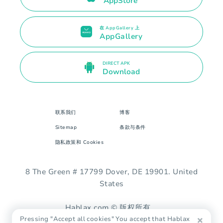
AppStore
在 AppGallery 上
AppGallery
DIRECT APK
Download
联系我们
博客
Sitemap
条款与条件
隐私政策和 Cookies
8 The Green # 17799 Dover, DE 19901. United
States
Hablax.com © 版权所有。
Pressing "Accept all cookies" You accept that Hablax