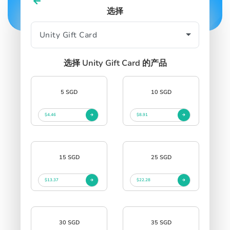
选择
SIGN IN
SIGN UP
选择 Unity Gift Card 的产品
5 SGD
10 SGD
$4.46
$8.91
15 SGD
25 SGD
$13.37
$22.28
30 SGD
35 SGD