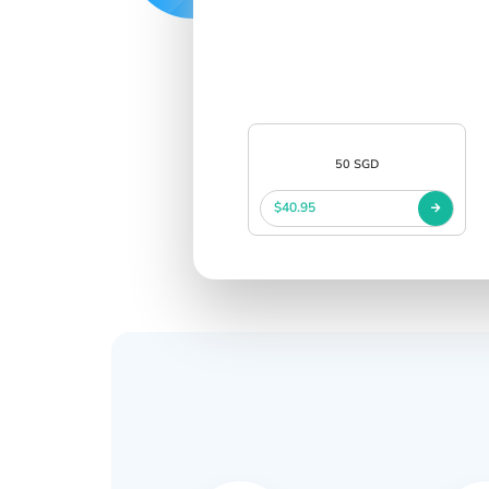
中文
SIGN IN
SIGN UP
50 SGD
$40.95