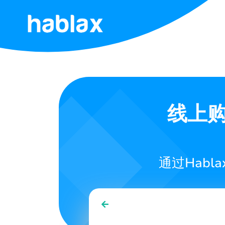
首
页
价
格
线上购买
服
务
通过Hab
联
系
我
们