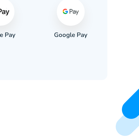
e Pay
Google Pay
Pa