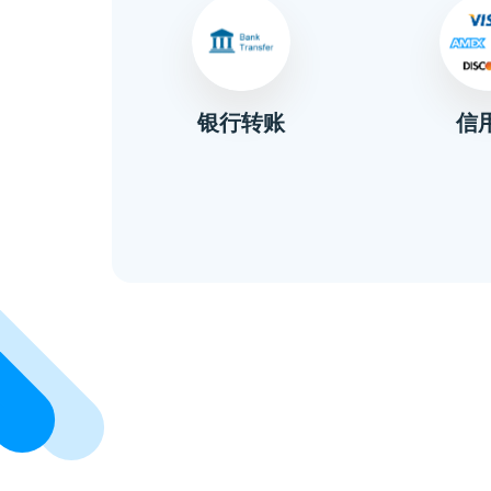
信
金
银行转账