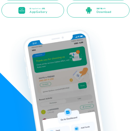
在 AppGallery 获取
直接下载 APK
AppGallery
Download