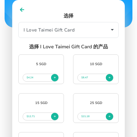
选择
SIGN IN
SIGN UP
选择 I Love Taimei Gift Card 的产品
5 SGD
10 SGD
$4.24
$8.47
15 SGD
25 SGD
$12.71
$21.18