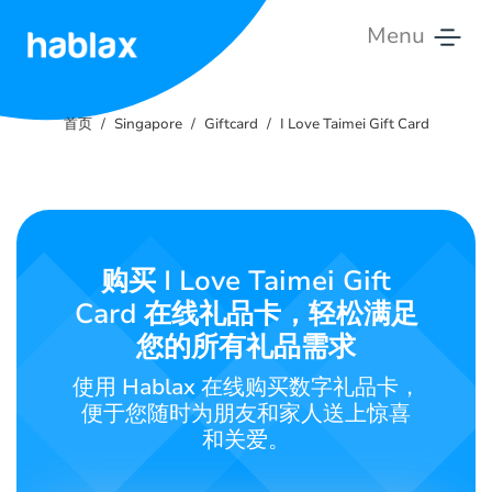
Menu
首
页
首页
Singapore
Giftcard
I Love Taimei Gift Card
价
格
服
购买 I Love Taimei Gift
务
Card 在线礼品卡，轻松满足
联
您的所有礼品需求
系
使用 Hablax 在线购买数字礼品卡，
我
便于您随时为朋友和家人送上惊喜
们
和关爱。
中文