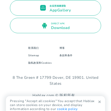
在应用画廊获取
AppGallery
DIRECT APK
Download
联系我们
博客
Sitemap
条款和条件
隐私政策和Cookies
8 The Green # 17799 Dover, DE 19901. United
States
Hablax.com © 版权所有。
Pressing "Accept all cookies" You accept that Hablax
can store cookies on your device, and display
information according to our
cookie policy