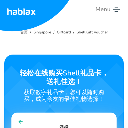
Menu
首
页
首页
Singapore
Giftcard
Shell Gift Voucher
价
格
服
轻松在线购买Shell礼品卡，
务
送礼佳选！
联
获取数字礼品卡，您可以随时购
系
买，成为亲友的最佳礼物选择！
我
们
中文
选择