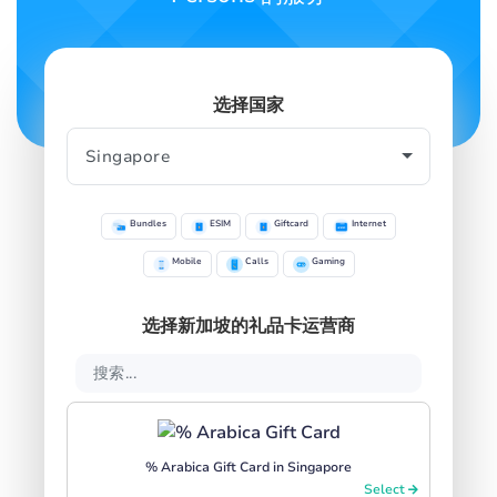
SIGN IN
SIGN UP
选择国家
Bundles
ESIM
Giftcard
Internet
Mobile
Calls
Gaming
选择新加坡的礼品卡运营商
% Arabica Gift Card in Singapore
Select