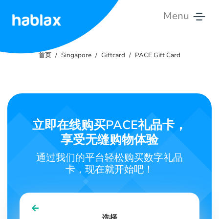
Menu
首
页
首页
Singapore
Giftcard
PACE Gift Card
费
用
服
立即在线购买PACE礼品卡，
务
享受无缝购物体验
联
通过我们的平台轻松购买数字礼品
系
卡，现在就开始吧！
我
们
中文
选择