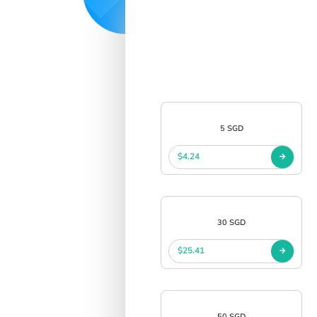
中文
SIGN IN
SIGN UP
5 SGD
$4.24
30 SGD
$25.41
50 SGD