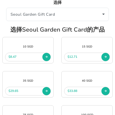
选择
选择Seoul Garden Gift Card的产品
10 SGD
15 SGD
$8.47
$12.71
35 SGD
40 SGD
$29.65
$33.88
75 SGD
100 SGD