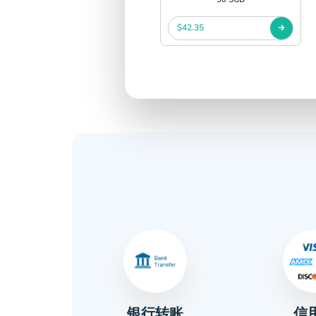
$42.35
信
金
银行转账