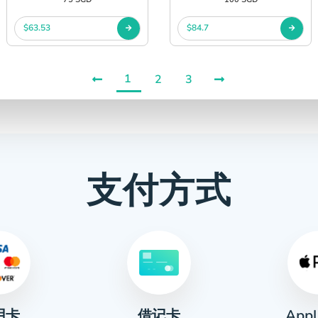
$63.53
$84.7
1
2
3
支付方式
用卡
Appl
借记卡