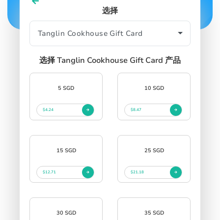
中文
选择
SIGN IN
SIGN UP
选择 Tanglin Cookhouse Gift Card 产品
5 SGD
10 SGD
$4.24
$8.47
15 SGD
25 SGD
$12.71
$21.18
30 SGD
35 SGD