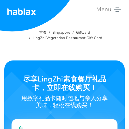
Menu
首
页
首页
Singapore
Giftcard
LingZhi Vegetarian Restaurant Gift Card
费
用
服
务
尽享LingZhi素食餐厅礼品
卡，立即在线购买！
联
系
用数字礼品卡随时随地与亲人分享
我
美味，轻松在线购买！
们
中文