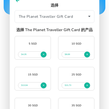
选择
SIGN IN
SIGN UP
选择 The Planet Traveller Gift Card 的产品
5 SGD
10 SGD
$4.35
$8.69
15 SGD
25 SGD
$13.04
$21.73
30 SGD
35 SGD