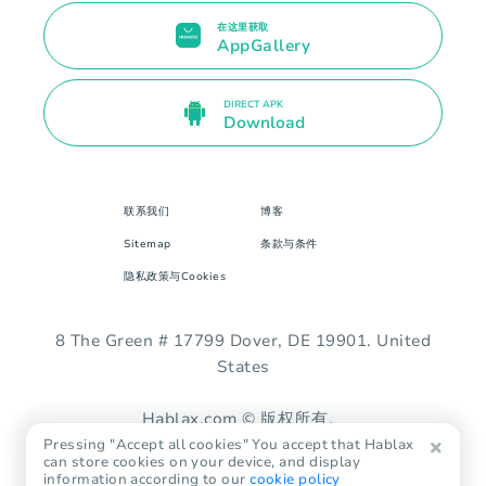
在这里获取
AppGallery
DIRECT APK
Download
联系我们
博客
Sitemap
条款与条件
隐私政策与Cookies
8 The Green # 17799 Dover, DE 19901. United
States
Hablax.com © 版权所有。
Pressing "Accept all cookies" You accept that Hablax
can store cookies on your device, and display
information according to our
cookie policy