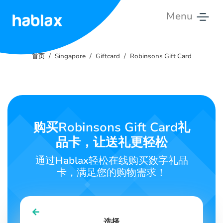
Menu
首
页
首页
Singapore
Giftcard
Robinsons Gift Card
价
格
服
购买Robinsons Gift Card礼
务
品卡，让送礼更轻松
与
通过Hablax轻松在线购买数字礼品
我
卡，满足您的购物需求！
们
联
系
选择