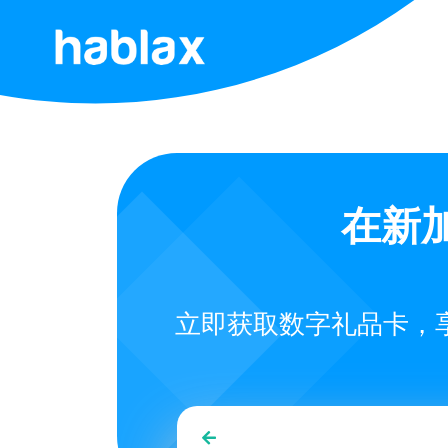
首
页
费
用
在新加
服
务
立即获取数字礼品卡，享
联
系
我
们