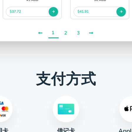
$37.72
$41.91
1
2
3
支付方式
用卡
Appl
借记卡