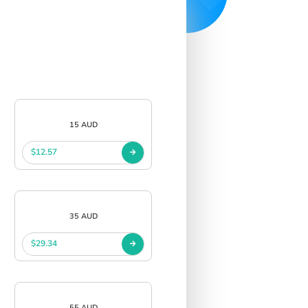
15 AUD
$12.57
35 AUD
$29.34
55 AUD