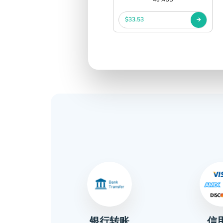
$33.53
信
金
银行转账