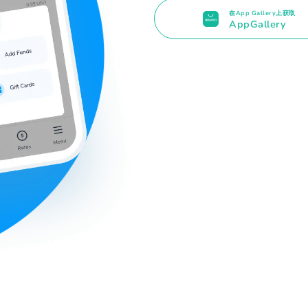
在App Gallery上获取
AppGallery