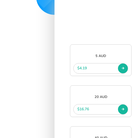
中文
SIGN IN
SIGN UP
5 AUD
$4.19
20 AUD
$16.76
40 AUD