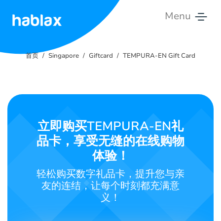
Menu
首
页
首页
Singapore
Giftcard
TEMPURA-EN Gift Card
服
务
费
用
立即购买TEMPURA-EN礼
服
品卡，享受无缝的在线购物
务
体验！
轻松购买数字礼品卡，提升您与亲
联
友的连结，让每个时刻都充满意
系
义！
我
们