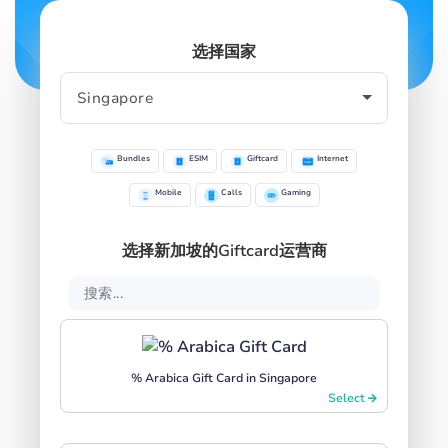
选择国家
SIGN IN
SIGN UP
Bundles
ESIM
Giftcard
Internet
Mobile
Calls
Gaming
选择新加坡的Giftcard运营商
% Arabica Gift Card in Singapore
Select