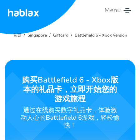
Menu
首
页
首页
Singapore
Giftcard
Battlefield 6 - Xbox Version
费
用
服
购买Battlefield 6 - Xbox版
务
本的礼品卡，立即开始您的
联
游戏旅程
系
通过在线购买数字礼品卡，体验激
我
动人心的Battlefield 6游戏，轻松愉
们
快！
中文