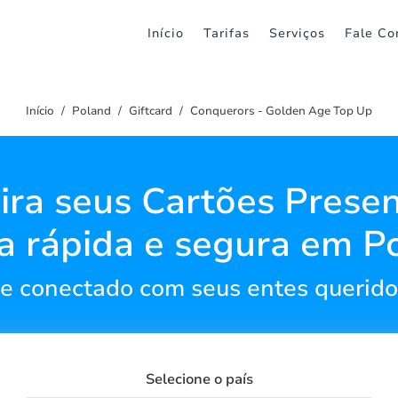
Início
Tarifas
Serviços
Fale Co
Início
Poland
Giftcard
Conquerors - Golden Age Top Up
ra seus Cartões Prese
a rápida e segura em P
 conectado com seus entes querid
Selecione o país