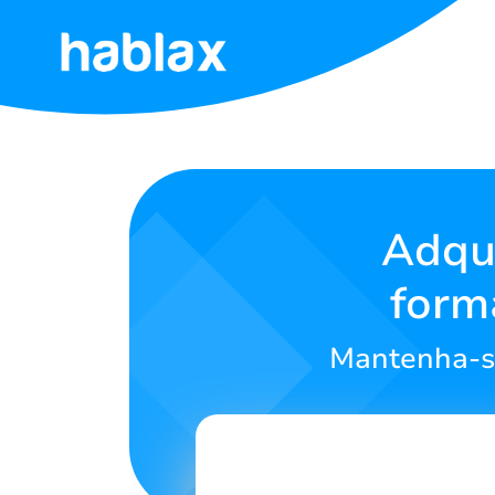
Início
Tarifas
Serviços
Adqui
form
Fale
Conosco
Mantenha-se
Português
SIGN IN
SIGN UP