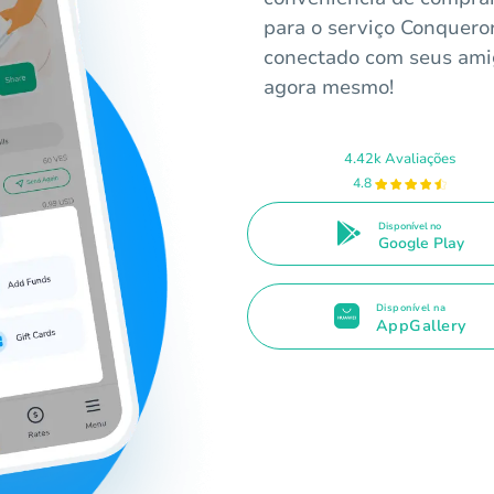
para o serviço Conqueror
conectado com seus amig
agora mesmo!
4.42k Avaliações
4.8
Disponível no
Google Play
Disponível na
AppGallery