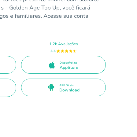
s - Golden Age Top Up, você ficará
os e familiares. Acesse sua conta
1.2k Avaliações
4.4
Disponível na
AppStore
APK Direto
Download