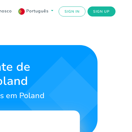
nosco
Português
SIGN IN
SIGN UP
nte de
oland
os em Poland