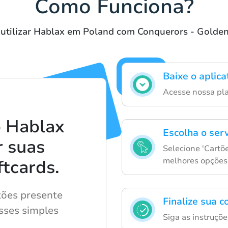
Como Funciona?
 utilizar Hablax em Poland com Conquerors - Golde
Baixe o aplic
Acesse nossa pl
 Hablax
Escolha o ser
r suas
Selecione 'Cartõe
melhores opções
tcards.
tões presente
Finalize sua 
esses simples
Siga as instruçõ