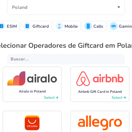
ESIM
Giftcard
Mobile
Calls
Gamin
lecionar Operadores de Giftcard em Pol
Airalo in Poland
Airbnb Gift Card in Poland
Select
Select