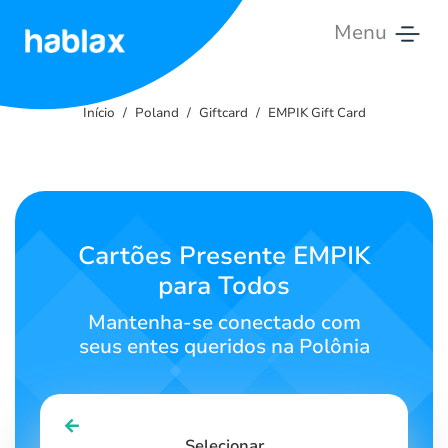
Menu
Início
Início
Poland
Giftcard
EMPIK Gift Card
Tarifas
Serviços
Contato
Cartões Presente EMPIK
para Todos
Português
Mantenha-se conectado com
seus entes queridos na Polônia
SIGN IN
SIGN UP
Selecionar