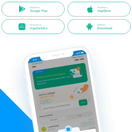
Disponível no
Disponível na
Google Play
AppStore
Disponível na
APK Direto
AppGallery
Download