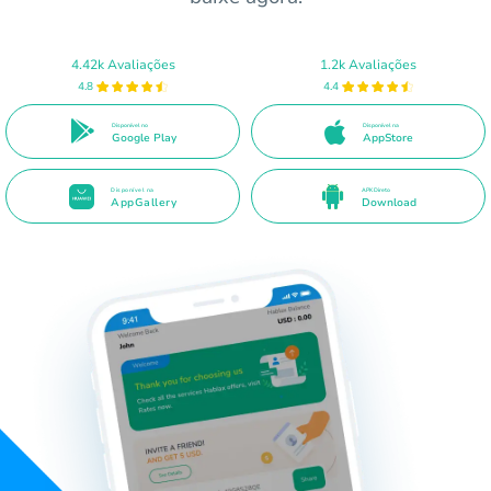
4.42k Avaliações
1.2k Avaliações
4.8
4.4
Disponível no
Disponível na
Google Play
AppStore
Disponível na
APK Direto
AppGallery
Download