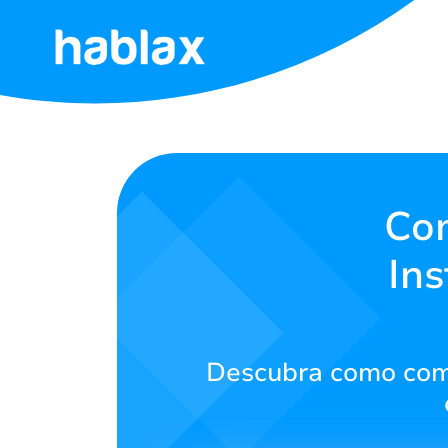
Início
Tarifas
Serviços
Com
In
Entre
em
contato
Descubra como compr
Português