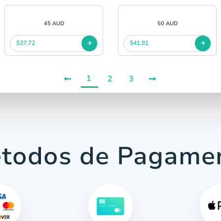
45 AUD
50 AUD
$37.72
$41.91
1
2
3
todos de Pagame