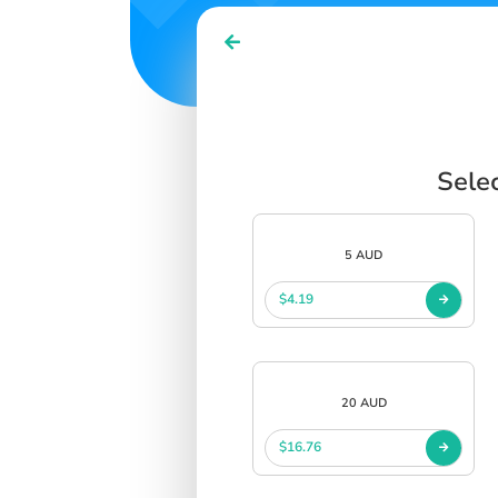
SIGN IN
SIGN UP
Sele
5 AUD
$4.19
20 AUD
$16.76