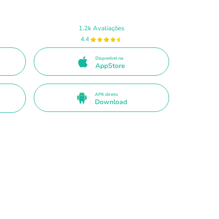
1.2k Avaliações
4.4
Disponível na
AppStore
APK direto
Download