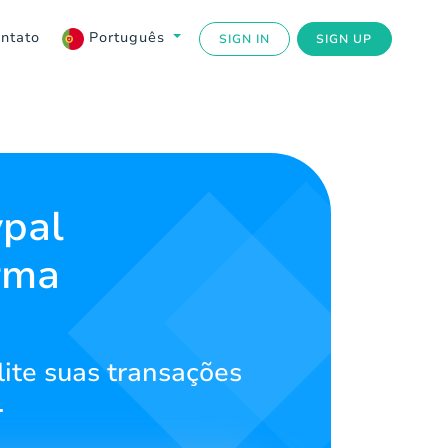
ntato
Português
SIGN IN
SIGN UP
ypal
rma
lite suas transações
.