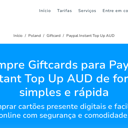
Início
Tarifas
Serviços
Entre em co
Início
Poland
Giftcard
Paypal Instant Top Up AUD
pre Giftcards para Pa
stant Top Up AUD de fo
simples e rápida
ar cartões presente digitais e faci
online com segurança e comodidade