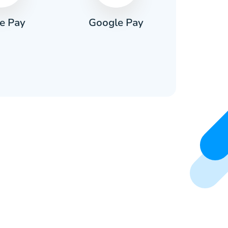
e Pay
Google Pay
Pa