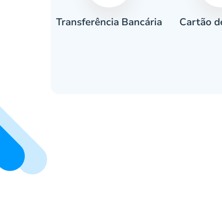
Cartão d
eiro
Transferência Bancária