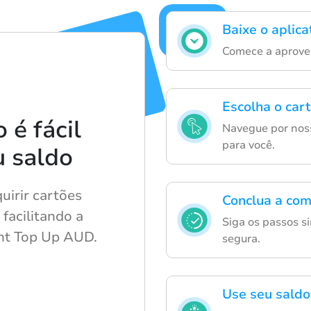
Baixe o aplic
Comece a aprovei
Escolha o car
é fácil
Navegue por noss
para você.
u saldo
uirir cartões
Conclua a com
facilitando a
Siga os passos s
ant Top Up AUD.
segura.
Use seu saldo