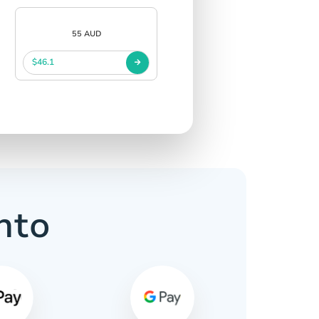
55 AUD
$46.1
nto