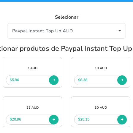
Selecionar
cionar produtos de Paypal Instant Top U
7 AUD
10 AUD
$5.86
$8.38
25 AUD
30 AUD
$20.96
$25.15