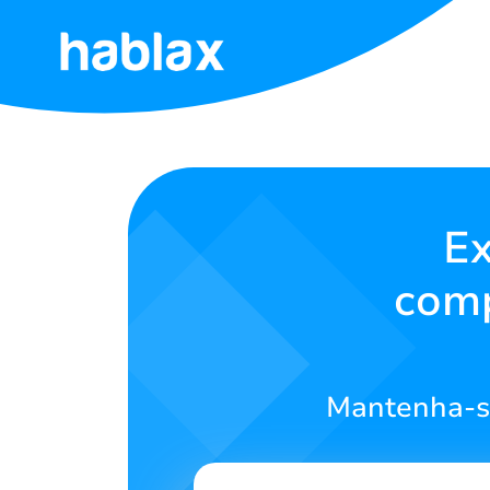
Início
Tarifas
Serviços
Ex
comp
Contate-
nos
Português
Mantenha-se
SIGN IN
SIGN UP