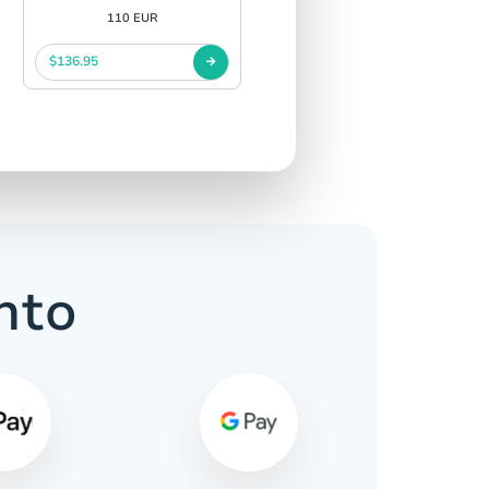
110 EUR
$136.95
nto