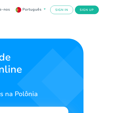
e-nos
Português
SIGN IN
SIGN UP
 de
nline
s na Polônia