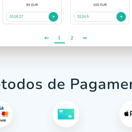
95 EUR
100 EUR
$118.27
$124.5
1
2
todos de Pagame