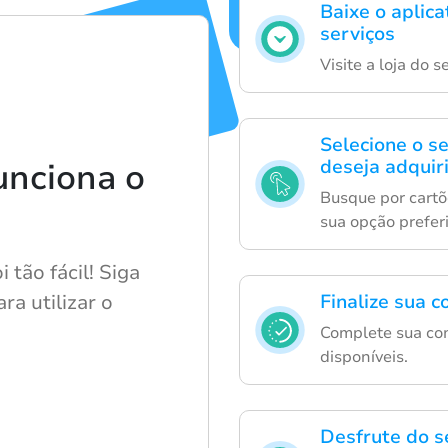
Baixe o aplic
serviços
Visite a loja do 
Selecione o s
deseja adquiri
unciona o
Busque por cartõ
sua opção prefer
tão fácil! Siga
a utilizar o
Finalize sua 
Complete sua co
disponíveis.
Desfrute do s