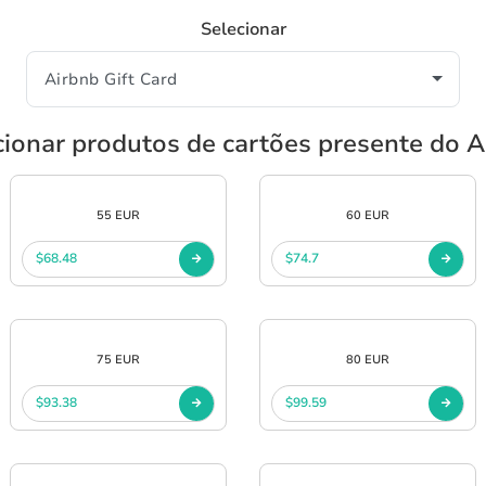
Selecionar
cionar produtos de cartões presente do A
55 EUR
60 EUR
$68.48
$74.7
75 EUR
80 EUR
$93.38
$99.59