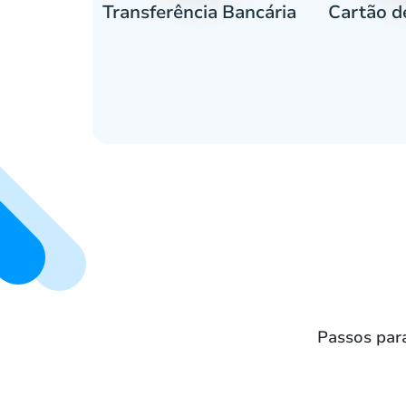
Cartão d
eiro
Transferência Bancária
Passos para