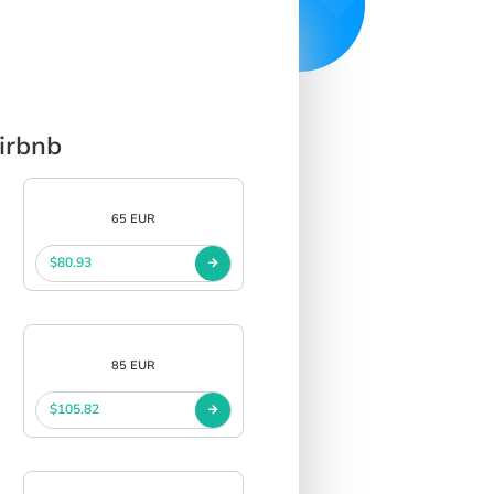
irbnb
65 EUR
$80.93
85 EUR
$105.82