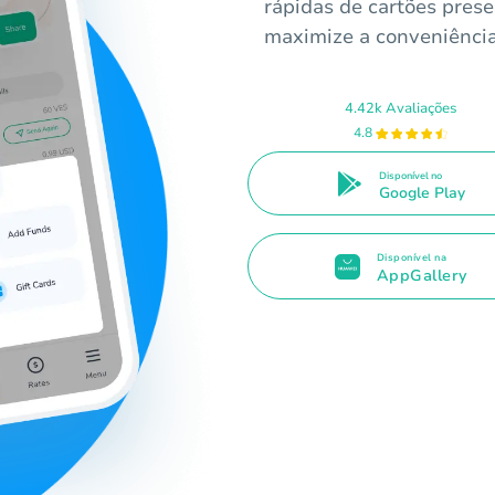
rápidas de cartões pres
maximize a conveniência
4.42k Avaliações
4.8
Disponível no
Google Play
Disponível na
AppGallery