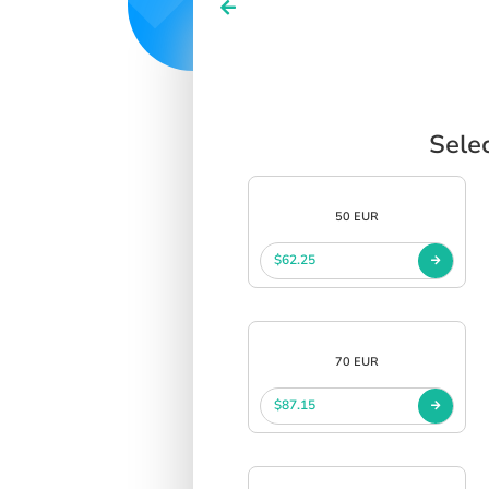
Sele
50 EUR
$62.25
70 EUR
$87.15