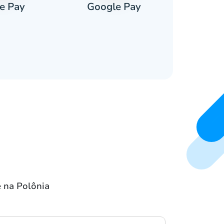
e Pay
Google Pay
Pa
e na Polônia