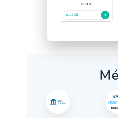
90 EUR
$112.05
Mé