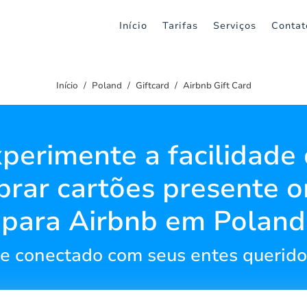
Início
Tarifas
Serviços
Contat
Início
Poland
Giftcard
Airbnb Gift Card
perimente a facilidade
rar cartões presente o
para Airbnb em Poland
 conectado com seus entes querido