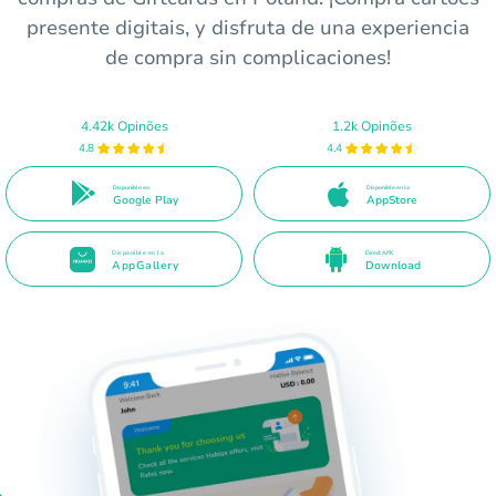
presente digitais, y disfruta de una experiencia
de compra sin complicaciones!
4.42k Opinões
1.2k Opinões
4.8
4.4
Disponible en
Disponible en la
Google Play
AppStore
Disponible en la
Direct APK
AppGallery
Download