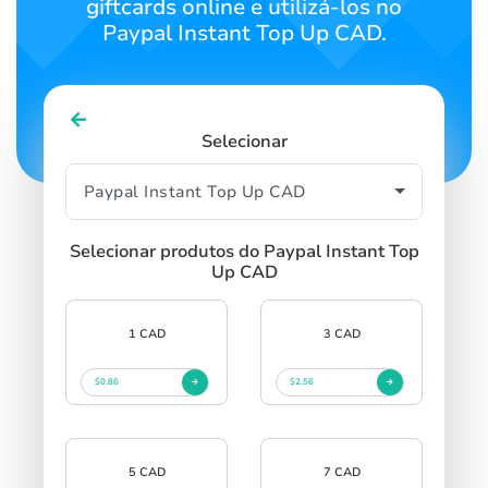
giftcards online e utilizá-los no
Paypal Instant Top Up CAD.
Selecionar
Selecionar produtos do Paypal Instant Top
Up CAD
1 CAD
3 CAD
$0.86
$2.56
5 CAD
7 CAD