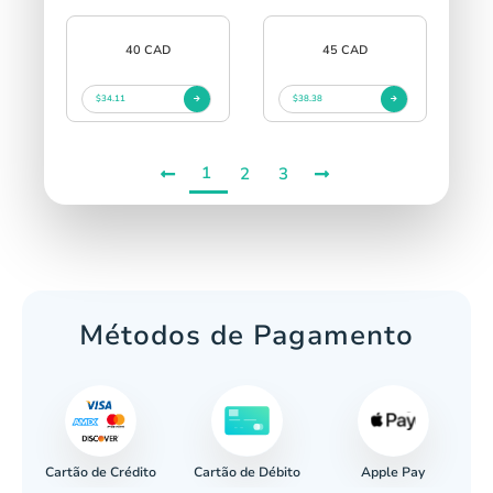
40 CAD
45 CAD
$34.11
$38.38
1
2
3
Métodos de Pagamento
Cartão de Crédito
Apple Pay
cária
Cartão de Débito