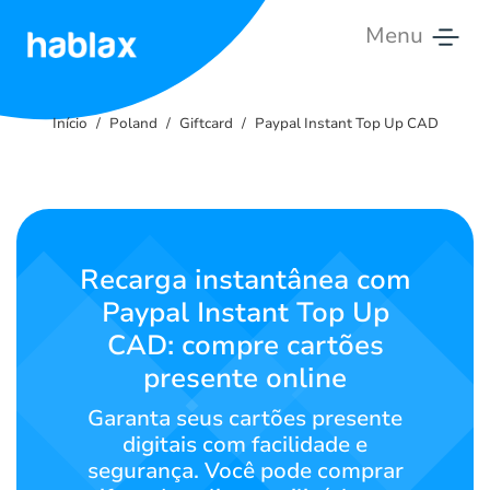
Menu
Início
Início
Poland
Giftcard
Paypal Instant Top Up CAD
Tarifas
Serviços
Contate-
Recarga instantânea com
nos
Paypal Instant Top Up
CAD: compre cartões
Português
presente online
Garanta seus cartões presente
SIGN IN
SIGN UP
digitais com facilidade e
segurança. Você pode comprar