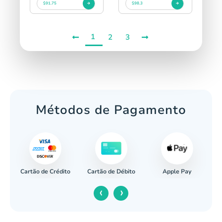
$91.75
$98.3
1
2
3
Métodos de Pagamento
Cartão de Crédito
Apple Pay
cária
Cartão de Débito
‹
›