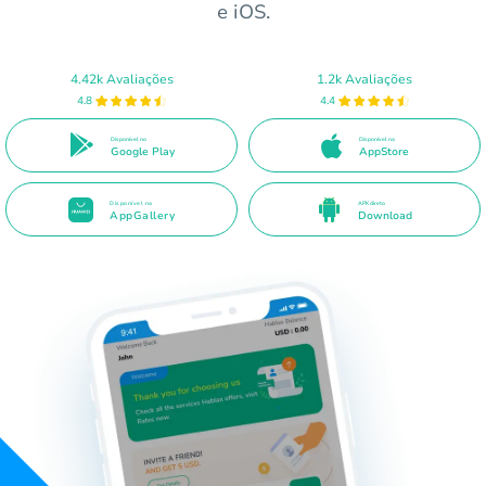
e iOS.
4.42k Avaliações
1.2k Avaliações
4.8
4.4
Disponível no
Disponível na
Google Play
AppStore
Disponível na
APK direto
AppGallery
Download