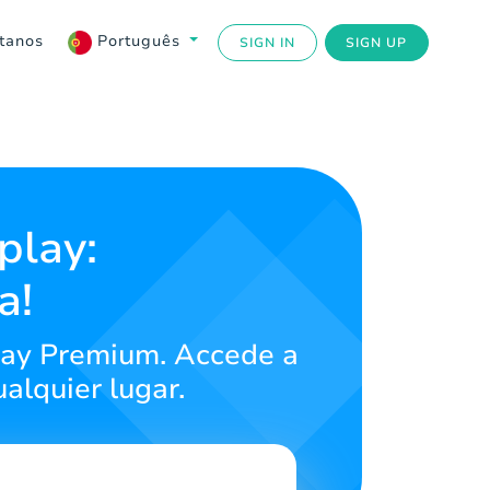
tanos
Português
SIGN IN
SIGN UP
play:
a!
play Premium. Accede a
alquier lugar.