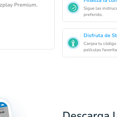
Finaliza la co
rzplay Premium.
Sigue las instru
preferido.
Disfruta de S
Canjea tu código 
películas favorita
Descarga l