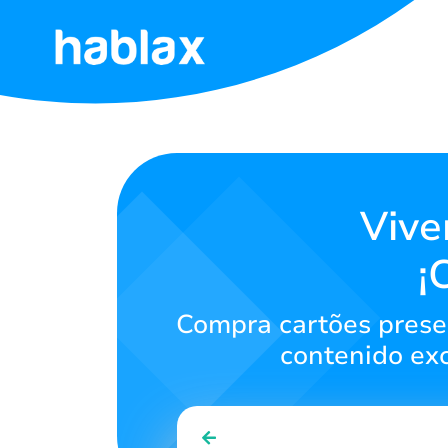
Inicio
Tarifas
Servicios
Vive
¡
Contáctanos
Compra cartões presen
Português
contenido exc
SIGN IN
SIGN UP