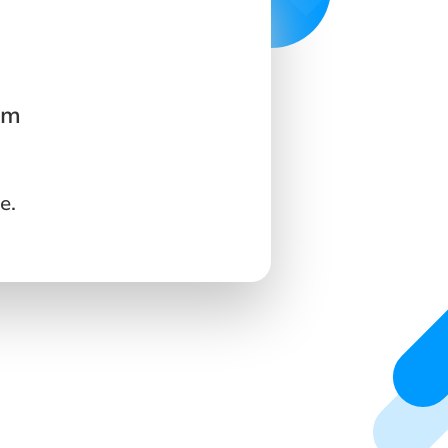
um
e.