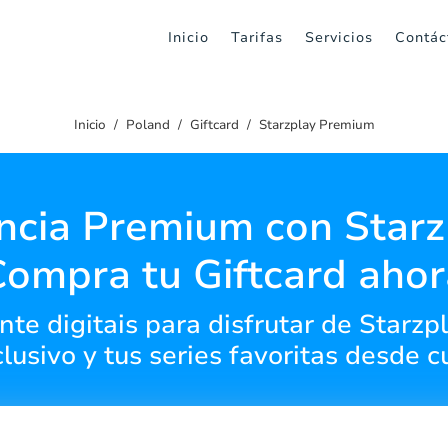
Inicio
Tarifas
Servicios
Contác
Inicio
Poland
Giftcard
Starzplay Premium
ncia Premium con Starz
Compra tu Giftcard ahor
te digitais para disfrutar de Starz
lusivo y tus series favoritas desde cu