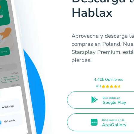
Hablax
Aprovecha y descarga la 
compras en Poland. Nues
Starzplay Premium, está 
pierdas!
4.42k Opiniones
4.8
Disponible en
Google Play
Disponible en la
AppGallery