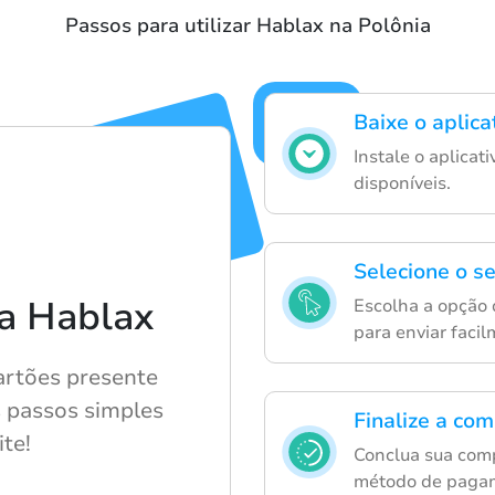
Passos para utilizar Hablax na Polônia
Baixe o aplic
Instale o aplicat
disponíveis.
Selecione o s
 a Hablax
Escolha a opção 
para enviar faci
artões presente
os passos simples
Finalize a co
te!
Conclua sua com
método de pagam