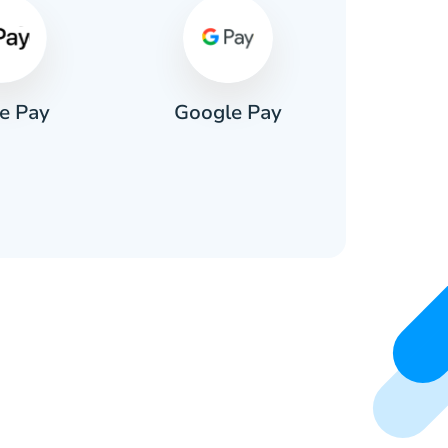
e Pay
Google Pay
Pa