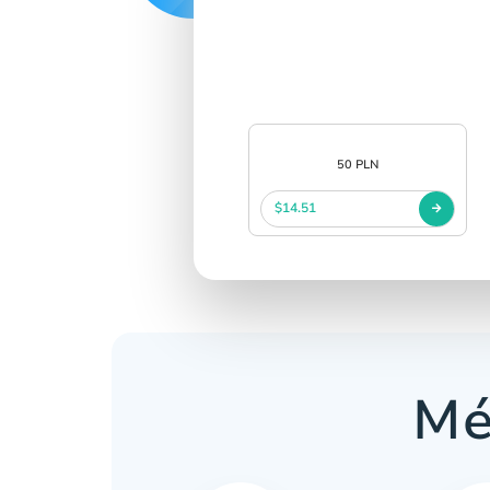
50 PLN
$14.51
Mé