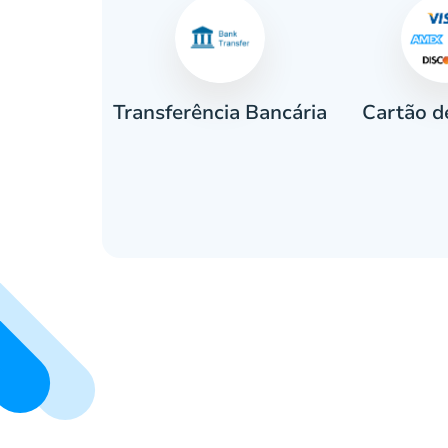
Cartão d
eiro
Transferência Bancária