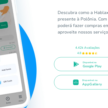
Descubra como a Hablax 
presente à Polônia. Com 
poderá fazer compras em
aproveite nossos serviço
4.42k Avaliações
4.8
Disponível no
Google Play
Disponível na
AppGallery