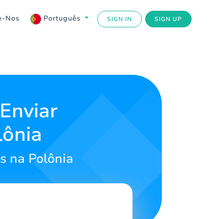
e-Nos
Português
SIGN IN
SIGN UP
Enviar
lônia
s na Polônia