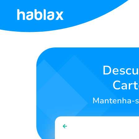
Início
Tarifas
Serviços
Descu
Cart
Contate-
Nos
Mantenha-se
Português
SIGN IN
SIGN UP