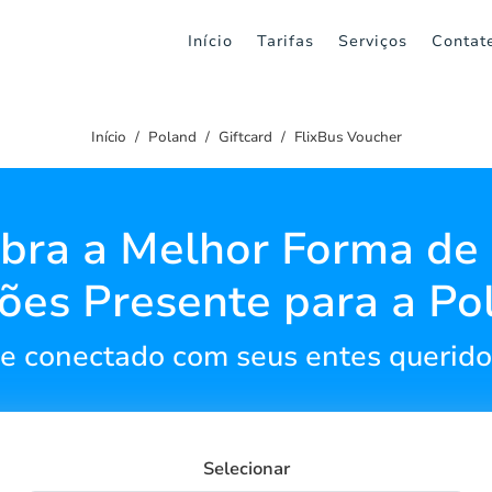
Início
Tarifas
Serviços
Contat
Início
Poland
Giftcard
FlixBus Voucher
bra a Melhor Forma de 
ões Presente para a Po
 conectado com seus entes querido
Selecionar