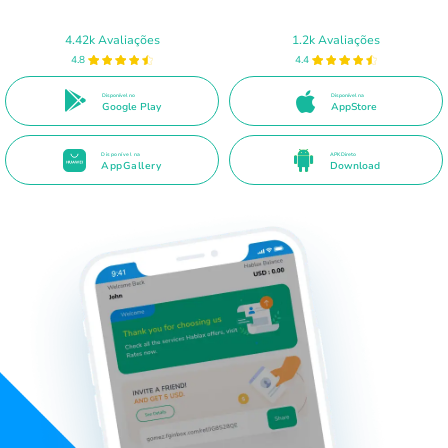
4.42k Avaliações
1.2k Avaliações
4.8
4.4
Disponível no
Disponível na
Google Play
AppStore
Disponível na
APK Direto
AppGallery
Download