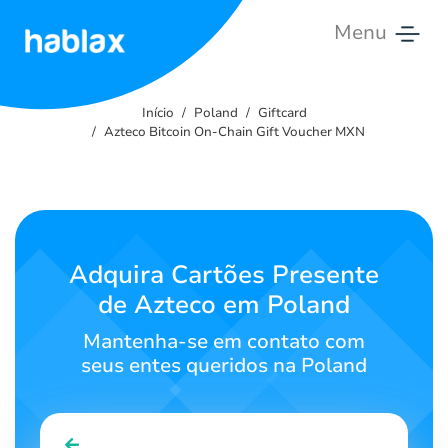
Menu
Início
Início
Poland
Giftcard
Tarifas
Azteco Bitcoin On-Chain Gift Voucher MXN
Serviços
Fale
Conosco
Adquira Cartões Presente
de Azteco em Poland
Português
Mantenha-se em contato com
seus entes queridos na Poland
SIGN IN
SIGN UP