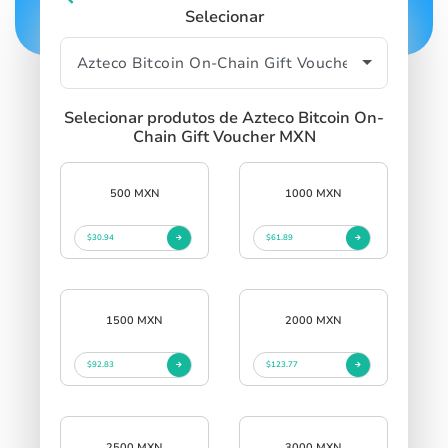
Selecionar
Selecionar produtos de Azteco Bitcoin On-
Chain Gift Voucher MXN
500 MXN
1000 MXN
$30.94
$61.89
1500 MXN
2000 MXN
$92.83
$123.77
2500 MXN
3000 MXN