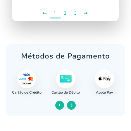
1
2
3
Métodos de Pagamento
Cartão de Crédito
Apple Pay
cária
Cartão de Débito
‹
›