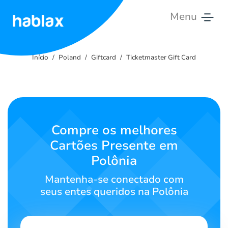
Menu
Início
Início
Poland
Giftcard
Ticketmaster Gift Card
Tarifas
Serviços
Contate-
Compre os melhores
nos
Cartões Presente em
Polônia
Português
Mantenha-se conectado com
seus entes queridos na Polônia
SIGN IN
SIGN UP