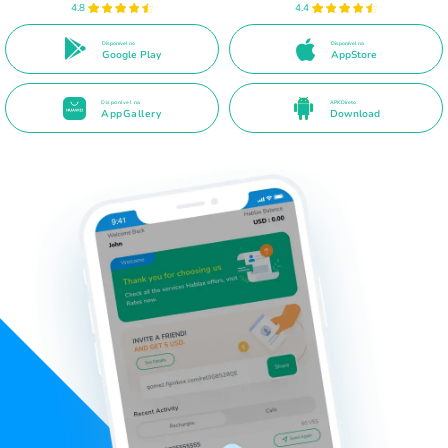
4.8
4.4
Disponível no
Disponível na
Google Play
AppStore
Disponível na
APK Direto
AppGallery
Download