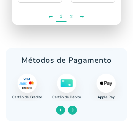
1
2
Métodos de Pagamento
Cartão de Crédito
Apple Pay
cária
Cartão de Débito
‹
›