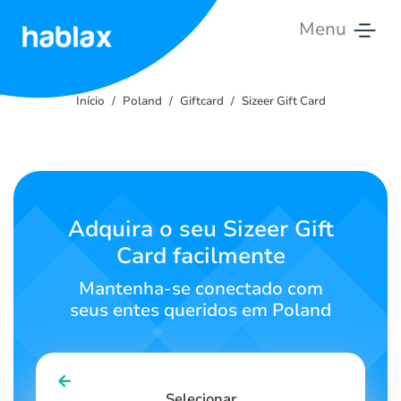
Menu
Início
Início
Poland
Giftcard
Sizeer Gift Card
Tarifas
Serviços
Contate-
Adquira o seu Sizeer Gift
nos
Card facilmente
Português
Mantenha-se conectado com
seus entes queridos em Poland
SIGN IN
SIGN UP
Selecionar