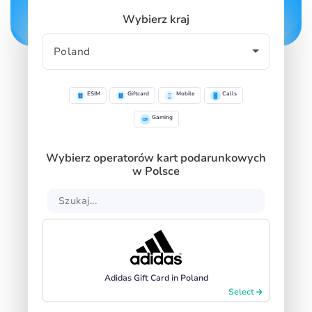
SIGN IN
SIGN UP
Wybierz kraj
ESIM
Giftcard
Mobile
Calls
Gaming
Wybierz operatorów kart podarunkowych
w Polsce
Adidas Gift Card in Poland
Select