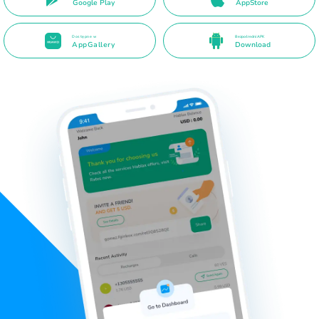
Google Play
AppStore
Dostępne w
Bezpośredni APK
AppGallery
Download