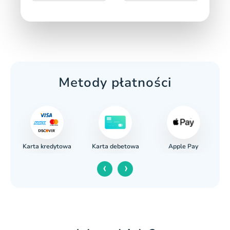
Metody płatności
Karta kredytowa
Apple Pay
wy
Karta debetowa
‹
›