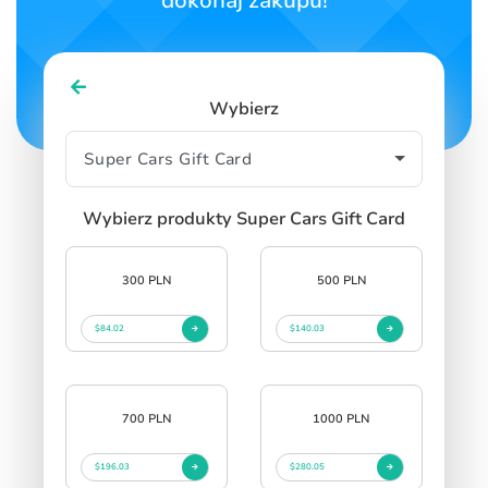
dokonaj zakupu!
SIGN IN
SIGN UP
Wybierz
Wybierz produkty Super Cars Gift Card
300 PLN
500 PLN
$84.02
$140.03
700 PLN
1000 PLN
$196.03
$280.05