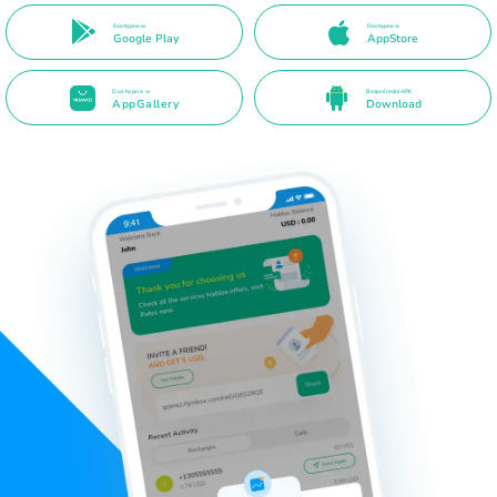
Dostępne w
Dostępne w
Google Play
AppStore
Dostępne w
Bezpośredni APK
AppGallery
Download