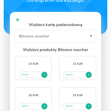
rozwiązanie dla każdego.
SIGN IN
SIGN UP
Wybierz kartę podarunkową
Wybierz produkty Bitnovo voucher
10 EUR
15 EUR
$12.68
$19.29
20 EUR
25 EUR
$25.34
$31.76