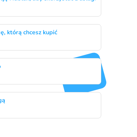
ę, którą chcesz kupić
p
gą