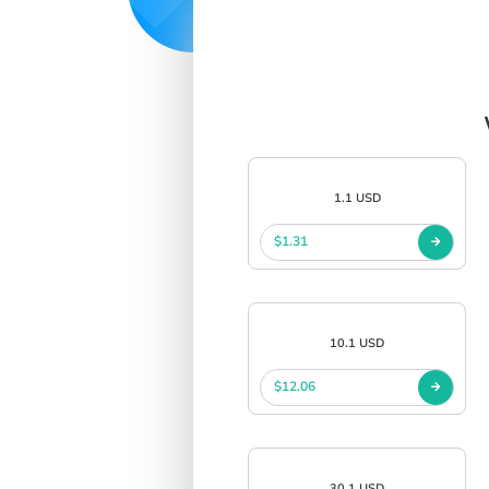
SIGN IN
SIGN UP
1.1 USD
$1.31
10.1 USD
$12.06
30.1 USD