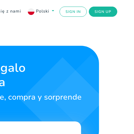
się z nami
Polski
SIGN IN
SIGN UP
egalo
a
ige, compra y sorprende