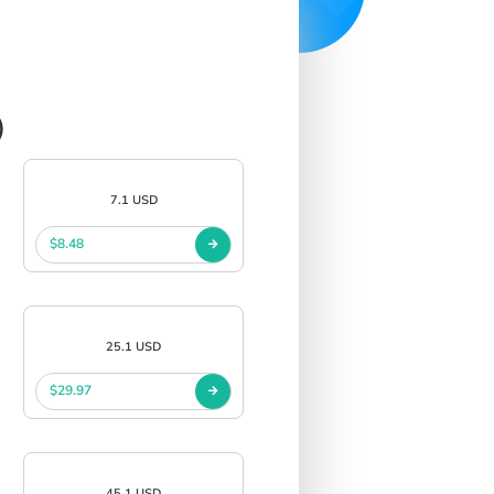
)
7.1 USD
$8.48
25.1 USD
$29.97
45.1 USD