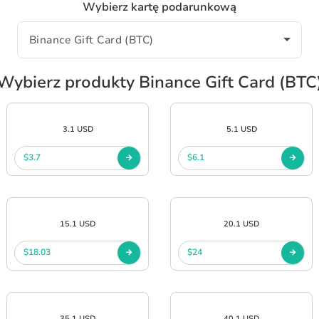
Wybierz kartę podarunkową
Wybierz produkty Binance Gift Card (BTC
3.1 USD
5.1 USD
$3.7
$6.1
15.1 USD
20.1 USD
$18.03
$24
35.1 USD
40.1 USD