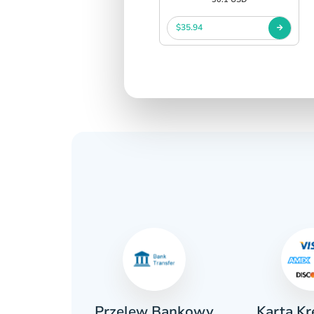
$35.94
Karta K
ówka
Przelew Bankowy