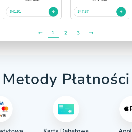
$41.91
$47.87
1
2
3
Metody Płatności
redytowa
Appl
Karta Debetowa