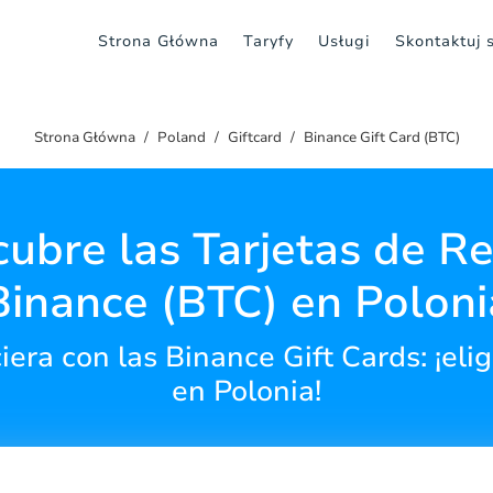
Strona Główna
Taryfy
Usługi
Skontaktuj 
Strona Główna
Poland
Giftcard
Binance Gift Card (BTC)
ubre las Tarjetas de R
Binance (BTC) en Poloni
iera con las Binance Gift Cards: ¡el
en Polonia!