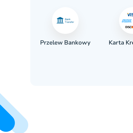
Karta K
ówka
Przelew Bankowy