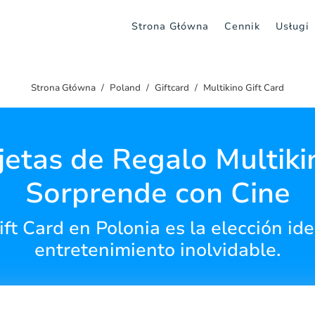
Strona Główna
Cennik
Usługi
Strona Główna
Poland
Giftcard
Multikino Gift Card
jetas de Regalo Multiki
Sorprende con Cine
ift Card en Polonia es la elección ide
entretenimiento inolvidable.