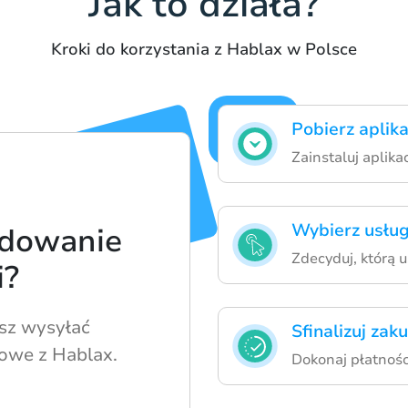
Jak to działa?
Kroki do korzystania z Hablax w Polsce
Pobierz aplik
Zainstaluj aplik
Wybierz usług
adowanie
Zdecyduj, którą u
i?
sz wysyłać
Sfinalizuj zak
owe z Hablax.
Dokonaj płatnośc