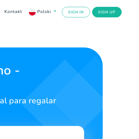
Kontakt
Polski
SIGN IN
SIGN UP
no -
al para regalar