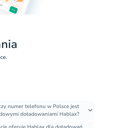
nia
ce.
czy numer telefonu w Polsce jest
odowymi doładowaniami Hablax?
ocje oferuje Hablax dla doładowań