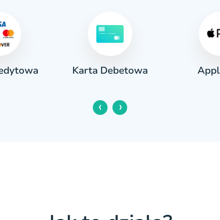
redytowa
Appl
Karta Debetowa
‹
›