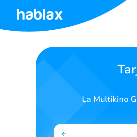
Strona
Główna
Cennik
Tar
Usługi
Kontakt
La Multikino G
Polski
SIGN IN
SIGN UP