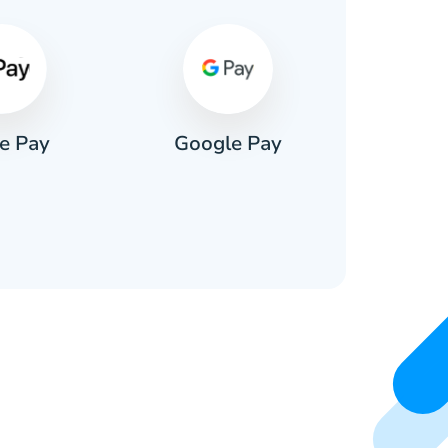
e Pay
Google Pay
Pa