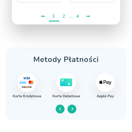
1
...
2
4
Metody Płatności
Karta Kredytowa
Apple Pay
wy
Karta Debetowa
‹
›