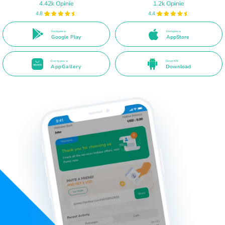
4.42k Opinie
1.2k Opinie
4.8
4.4
Dostępne w
Dostępne w
Google Play
AppStore
Dostępne w
Direct APK
AppGallery
Download