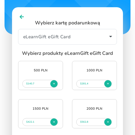
SIGN IN
SIGN UP
Wybierz kartę podarunkową
Wybierz produkty eLearnGift eGift Card
500 PLN
1000 PLN
$140.7
$281.4
1500 PLN
2000 PLN
$422.1
$562.8