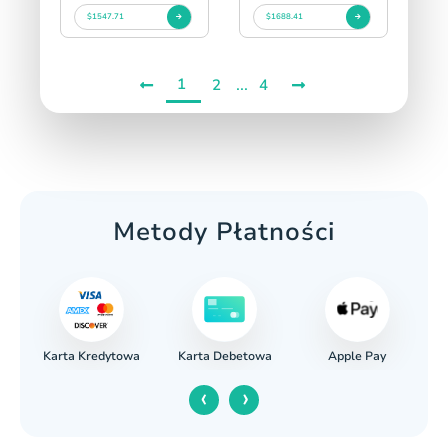
$1547.71
$1688.41
1
...
2
4
Metody Płatności
Karta Kredytowa
Apple Pay
wy
Karta Debetowa
‹
›