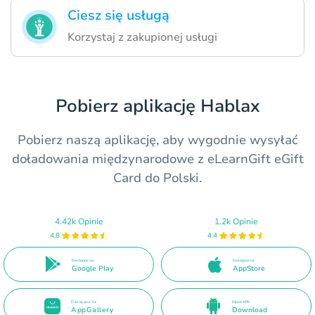
Ciesz się usługą
Korzystaj z zakupionej usługi
Pobierz aplikację Hablax
Pobierz naszą aplikację, aby wygodnie wysyłać
doładowania międzynarodowe z eLearnGift eGift
Card do Polski.
4.42k Opinie
1.2k Opinie
4.8
4.4
Dostępne na
Dostępne na
Google Play
AppStore
Dostępne na
Direct APK
AppGallery
Download