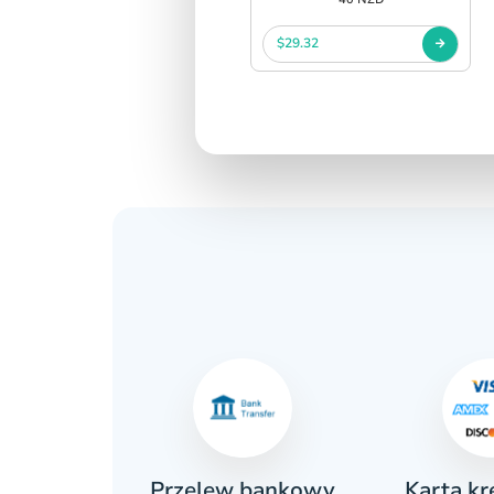
$29.32
Karta k
ówka
Przelew bankowy