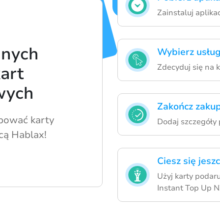
Zainstaluj aplikac
anych
Wybierz usług
Zdecyduj się na 
art
wych
Zakończ zakup
upować karty
Dodaj szczegóły p
ą Hablax!
Ciesz się jes
Użyj karty poda
Instant Top Up N