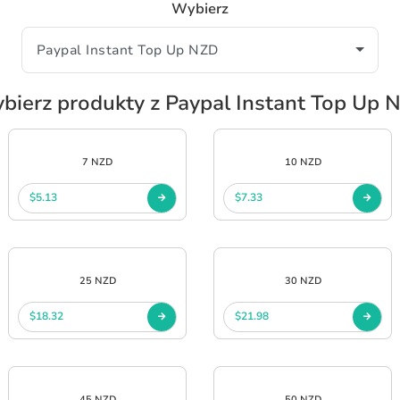
Wybierz
bierz produkty z Paypal Instant Top Up 
7 NZD
10 NZD
$5.13
$7.33
25 NZD
30 NZD
$18.32
$21.98
45 NZD
50 NZD