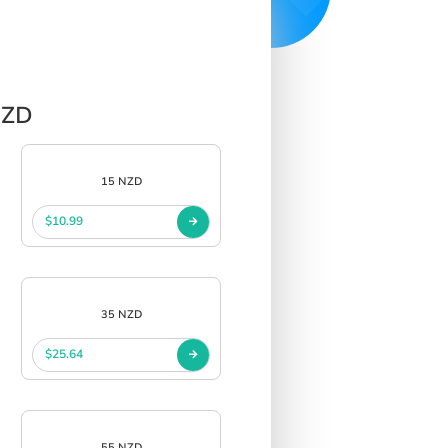
NZD
15 NZD
$10.99
35 NZD
$25.64
55 NZD