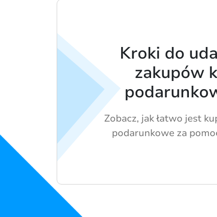
Kroki do ud
zakupów k
podarunko
Zobacz, jak łatwo jest k
podarunkowe za pomoc