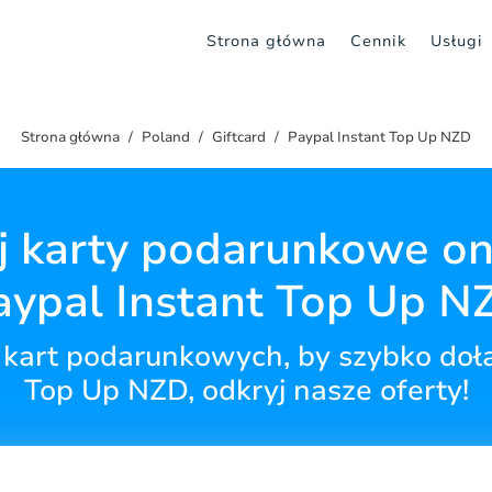
Strona główna
Cennik
Usługi
Strona główna
Poland
Giftcard
Paypal Instant Top Up NZD
 karty podarunkowe on
aypal Instant Top Up N
h kart podarunkowych, by szybko doł
Top Up NZD, odkryj nasze oferty!