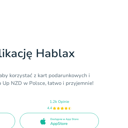
likację Hablax
 aby korzystać z kart podarunkowych i
p Up NZD w Polsce, łatwo i przyjemnie!
1.2k Opinie
4.4
Dostępne w App Store
AppStore