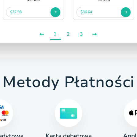
$32.98
$36.64
1
2
3
Metody Płatności
redytowa
Appl
Karta debetowa