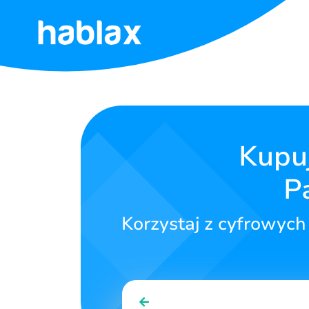
Strona
główna
Cennik
Kupuj
Usługi
P
Kontakt
Korzystaj z cyfrowyc
Polski
SIGN IN
SIGN UP