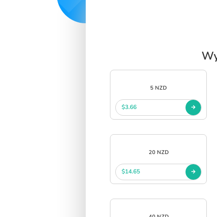
Wy
5 NZD
$3.66
20 NZD
$14.65
40 NZD