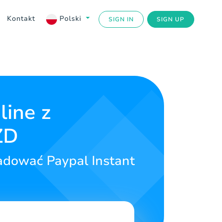
Kontakt
Polski
SIGN IN
SIGN UP
line z
ZD
adować Paypal Instant