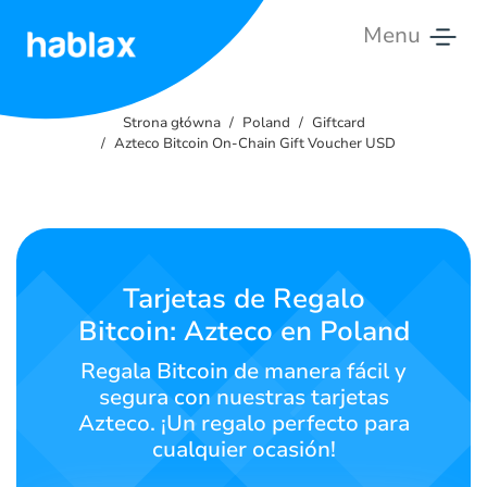
Menu
Strona
główna
Strona główna
Poland
Giftcard
Azteco Bitcoin On-Chain Gift Voucher USD
Ceny
Usługi
Kontakt
Tarjetas de Regalo
Bitcoin: Azteco en Poland
Polski
Regala Bitcoin de manera fácil y
segura con nuestras tarjetas
Azteco. ¡Un regalo perfecto para
SIGN IN
SIGN UP
cualquier ocasión!