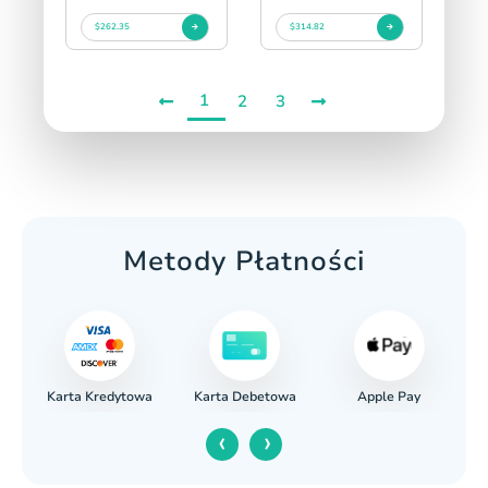
$262.35
$314.82
1
2
3
Metody Płatności
Karta Kredytowa
Apple Pay
wy
Karta Debetowa
‹
›