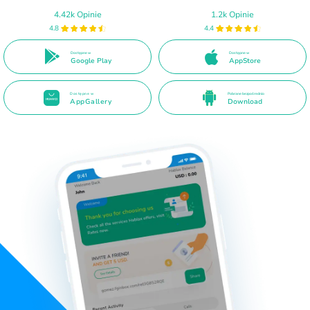
4.42k Opinie
1.2k Opinie
4.8
4.4
Dostępne w
Dostępne w
Google Play
AppStore
Dostępne w
Pobrane bezpośrednio
AppGallery
Download