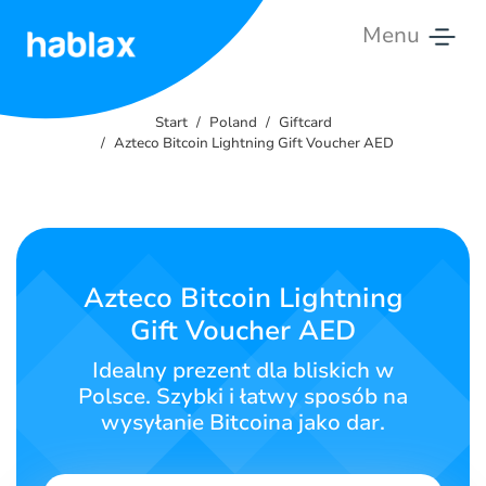
Menu
Start
Start
Poland
Giftcard
Ceny
Azteco Bitcoin Lightning Gift Voucher AED
Usługi
Kontakt
Azteco Bitcoin Lightning
Polski
Gift Voucher AED
Idealny prezent dla bliskich w
Polsce. Szybki i łatwy sposób na
SIGN IN
SIGN UP
wysyłanie Bitcoina jako dar.