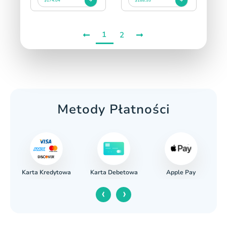
$174.04
$188.55
1
2
Metody Płatności
Karta Kredytowa
Apple Pay
wy
Karta Debetowa
‹
›