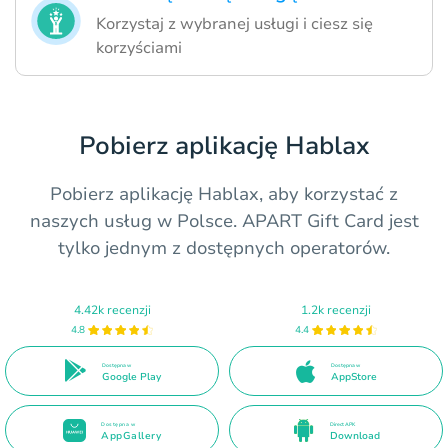
Korzystaj z wybranej usługi i ciesz się
korzyściami
Pobierz aplikację Hablax
Pobierz aplikację Hablax, aby korzystać z
naszych usług w Polsce. APART Gift Card jest
tylko jednym z dostępnych operatorów.
4.42k recenzji
1.2k recenzji
4.8
4.4
Dostępna w
Dostępna w
Google Play
AppStore
Dostępna w
Direct APK
AppGallery
Download