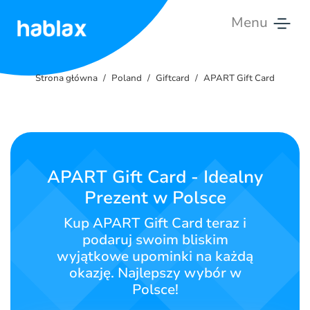
Menu
Strona
główna
Strona główna
Poland
Giftcard
APART Gift Card
Taryfy
Usługi
APART Gift Card - Idealny
Skontaktuj
Prezent w Polsce
się
Kup APART Gift Card teraz i
Polski
podaruj swoim bliskim
wyjątkowe upominki na każdą
okazję. Najlepszy wybór w
Polsce!
SIGN IN
SIGN UP