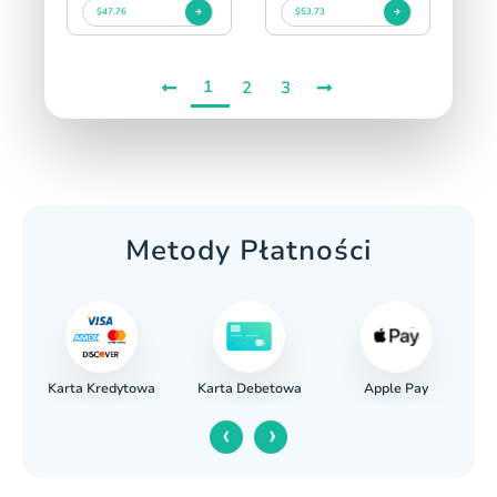
$47.76
$53.73
1
2
3
Metody Płatności
Karta Kredytowa
Apple Pay
wy
Karta Debetowa
‹
›