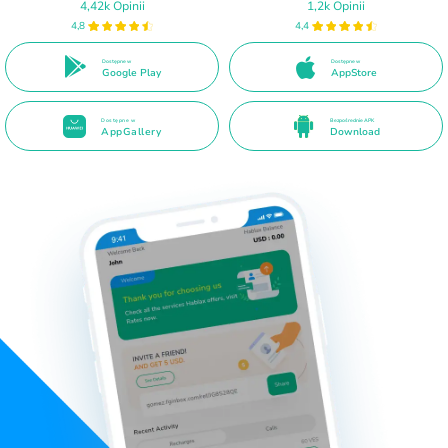
4,42k Opinii
1,2k Opinii
4,8
4,4
Dostępne w
Dostępne w
Google Play
AppStore
Dostępne w
Bezpośrednie APK
AppGallery
Download