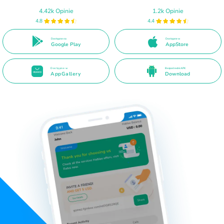
4.42k Opinie
1.2k Opinie
4.8
4.4
Dostępne na
Dostępne w
Google Play
AppStore
Dostępne w
Bezpośredni APK
AppGallery
Download