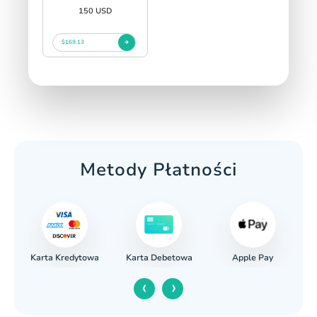
150 USD
$169.13
Metody Płatności
Karta Kredytowa
Apple Pay
wy
Karta Debetowa
‹
›