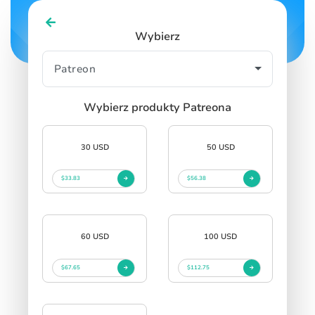
SIGN IN
SIGN UP
Wybierz
Wybierz produkty Patreona
30 USD
50 USD
$33.83
$56.38
60 USD
100 USD
$67.65
$112.75