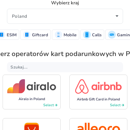
Wybierz kraj
ESIM
Giftcard
Mobile
Calls
Gamin
erz operatorów kart podarunkowych w P
Airalo in Poland
Airbnb Gift Card in Poland
Select
Select