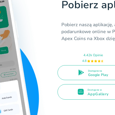
Pobierz ap
Pobierz naszą aplikację
podarunkowe online w Po
Apex Coins na Xbox dzię
4.42k Opinie
4.8
Dostępne na
Google Play
Dostępne w
AppGallery