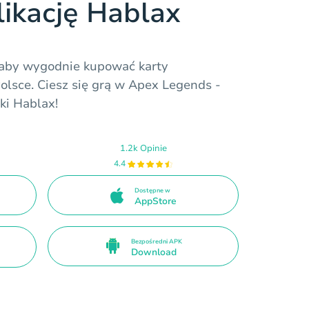
likację Hablax
, aby wygodnie kupować karty
lsce. Ciesz się grą w Apex Legends -
ki Hablax!
1.2k Opinie
4.4
Dostępne w
AppStore
Bezpośredni APK
Download