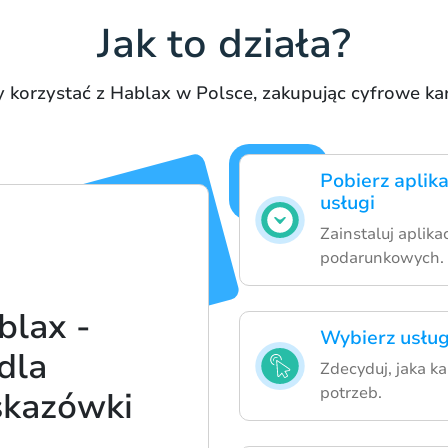
Jak to działa?
by korzystać z Hablax w Polsce, zakupując cyfrowe k
Pobierz aplik
usługi
Zainstaluj aplika
podarunkowych.
blax -
Wybierz usług
dla
Zdecyduj, jaka k
potrzeb.
skazówki