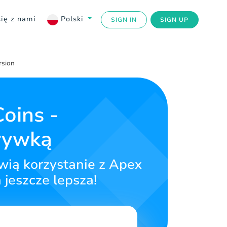
się z nami
Polski
SIGN IN
SIGN UP
rsion
oins -
grywką
wią korzystanie z Apex
jeszcze lepsza!