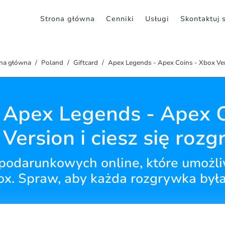
Strona główna
Cenniki
Usługi
Skontaktuj 
na główna
Poland
Giftcard
Apex Legends - Apex Coins - Xbox Ve
 Apex Legends - Apex C
Version i ciesz się roz
podarunkowych online, które umożli
x. Spraw, aby każda rozgrywka była 