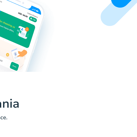
ania
ce.