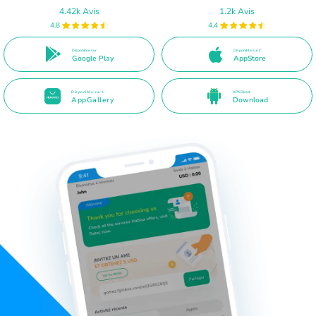
4.42k Avis
1.2k Avis
4.8
4.4
Disponible sur
Disponible sur l'
Google Play
AppStore
Disponible sur l'
APK Direct
AppGallery
Download