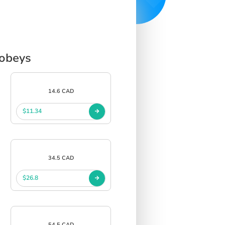
Sobeys
14.6 CAD
$11.34
34.5 CAD
$26.8
54.5 CAD