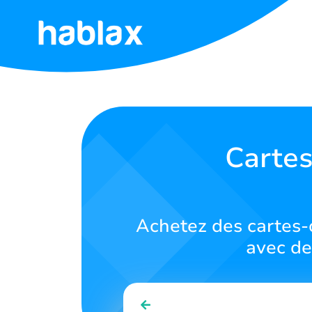
Accueil
Tarifs
Services
Cartes
Contactez-
nous
Achetez des cartes-
Français
avec de
SIGN IN
SIGN UP