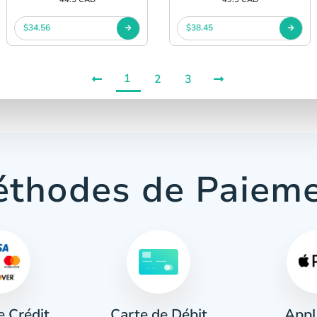
$34.56
$38.45
1
2
3
thodes de Paiem
e Crédit
Appl
Carte de Débit