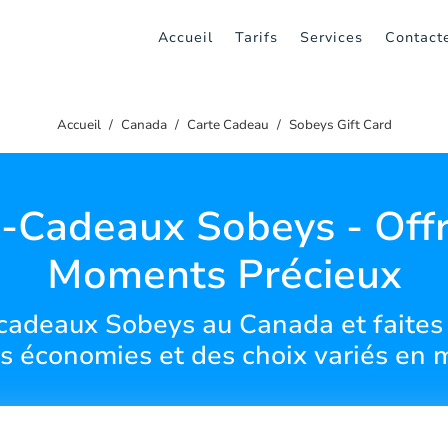
Accueil
Tarifs
Services
Contact
Accueil
Canada
Carte Cadeau
Sobeys Gift Card
-Cadeaux Sobeys - Off
Moments Précieux
cadeaux Sobeys au Canada et faites p
s économies et des choix variés en 