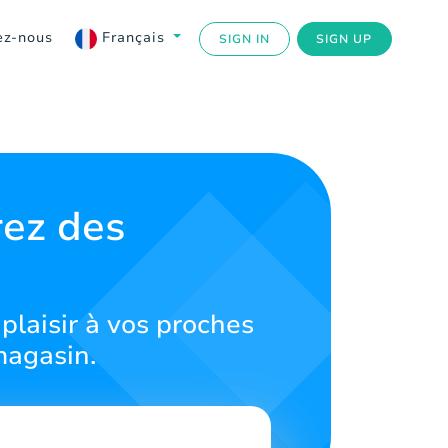
ez-nous
Français
SIGN IN
SIGN UP
rez des
laisir à vos proches
magasin.