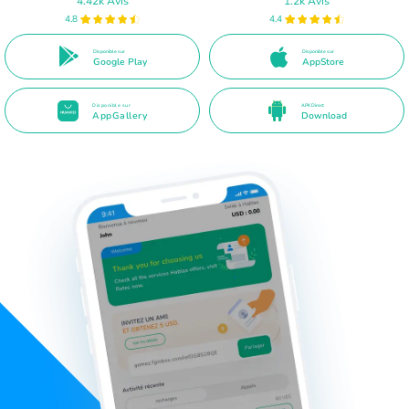
4.42k Avis
1.2k Avis
4.8
4.4
Disponible sur
Disponible sur
Google Play
AppStore
Disponible sur
APK Direct
AppGallery
Download