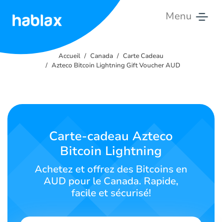
Menu
Accueil
Accueil
Canada
Carte Cadeau
Tarifs
Azteco Bitcoin Lightning Gift Voucher AUD
Services
Contactez-
nous
Carte-cadeau Azteco
Bitcoin Lightning
Français
Achetez et offrez des Bitcoins en
AUD pour le Canada. Rapide,
facile et sécurisé!
SIGN IN
SIGN UP