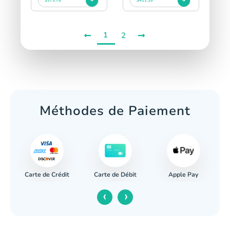
$373.78
$411.16
1
2
Méthodes de Paiement
Carte de Crédit
Apple Pay
re
Carte de Débit
‹
›