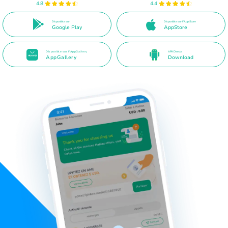
4.8
4.4
Disponible sur
Disponible sur l'App Store
Google Play
AppStore
Disponible sur l'AppGallery
APK Directe
AppGallery
Download