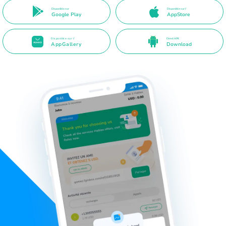
Disponible sur
Disponible sur l'
Google Play
AppStore
Disponible sur l'
Direct APK
AppGallery
Download