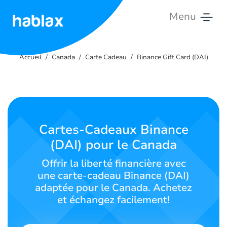
Menu
Accueil
Accueil
Canada
Carte Cadeau
Binance Gift Card (DAI)
Tarifs
Services
Contactez-
Cartes-Cadeaux Binance
nous
(DAI) pour le Canada
Français
Offrir la liberté financière avec
une carte-cadeau Binance (DAI)
adaptée pour le Canada. Achetez
et échangez facilement!
SIGN IN
SIGN UP