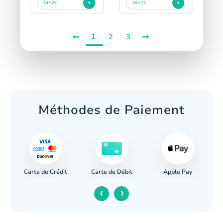
$47.76
$53.73
1
2
3
Méthodes de Paiement
Carte de Crédit
Apple Pay
re
Carte de Débit
‹
›