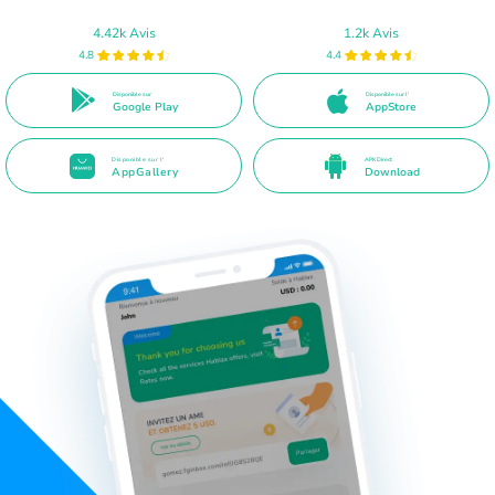
4.42k Avis
1.2k Avis
4.8
4.4
Disponible sur
Disponible sur l'
Google Play
AppStore
Disponible sur l'
APK Direct
AppGallery
Download